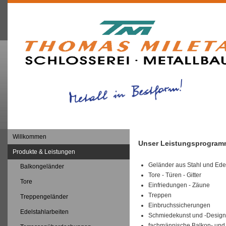
Willkommen
Unser Leistungsprogra
Produkte & Leistungen
Geländer aus Stahl und Ede
Balkongeländer
Tore - Türen - Gitter
Tore
Einfriedungen - Zäune
Treppen
Treppengeländer
Einbruchssicherungen
Edelstahlarbeiten
Schmiedekunst und -Design
fachmännische Balkon- und