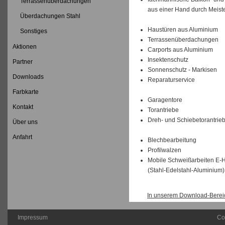
Terrassenüberdachungen
aus einer Hand durch Meiste
Überdachungen Stahl
Haustüren aus Aluminium
Sonstiges
Terrassenüberdachungen
Aktionen
Carports aus Aluminium
Insektenschutz
Partner
Sonnenschutz - Markisen
Downloads
Reparaturservice
Farbkarte
Garagentore
Kontakt
Torantriebe
Dreh- und Schiebetorantrie
Über uns
Anfahrt
Blechbearbeitung
Profilwalzen
Mobile Schweißarbeiten E-
(Stahl-Edelstahl-Aluminium)
In unserem Download-Bereic
Impressum
Co